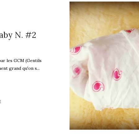
aby N. #2
ar les GCM (Gentils
nt grand qu'on s...
E