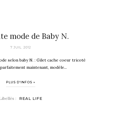
te mode de Baby N.
7 JUIL. 2012
ode selon baby N. : Gilet cache coeur tricoté
 parfaitement maintenant, modèle...
PLUS D'INFOS »
Libellés :
REAL LIFE