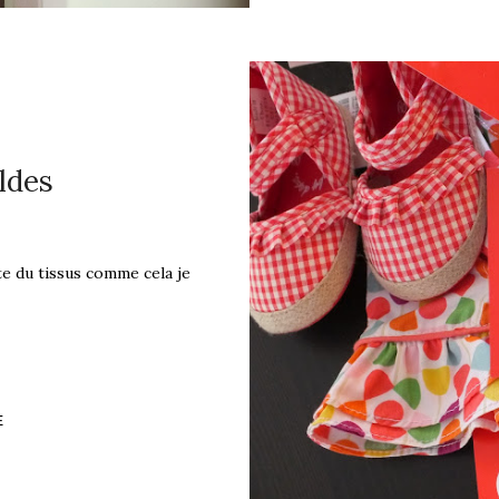
oldes
te du tissus comme cela je
E