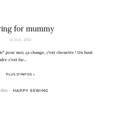
ing for mummy
12 JUIL. 2012
e" pour moi, ça change, c'est chouette ! Un haut
e c'est fac...
PLUS D'INFOS »
llés :
HAPPY SEWING