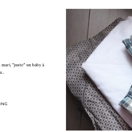
mari, "juste" un baby à
...
ING