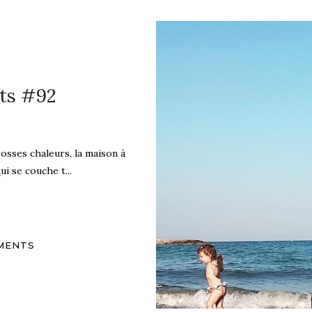
ts #92
rosses chaleurs, la maison à
i se couche t...
MENTS