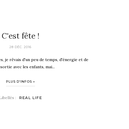
C'est fête !
28 DÉC. 2016
s, je rêvais d'un peu de temps, d'énergie et de
sortie avec les enfants, mai...
PLUS D'INFOS »
Libellés :
REAL LIFE