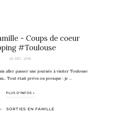
amille - Coups de coeur
pping #Toulouse
26 DÉC. 2016
ais aller passer une journée à visiter Toulouse
... Tout était prévu ou presque : je ...
PLUS D'INFOS »
s :
SORTIES EN FAMILLE