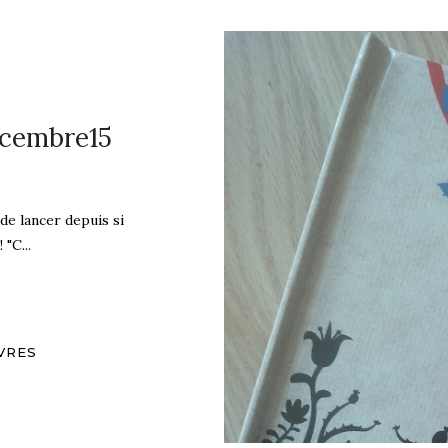
écembre15
 de lancer depuis si
"C...
IVRES