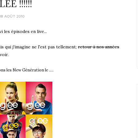
EE !!!!!!
18 AOÛT 2010
 les épisodes en live...
s qui j'imagine ne l'est pas tellement;
retour à nos années
voir.
ons
les New Génération le .....