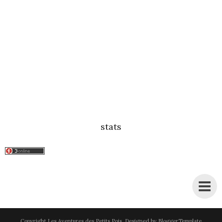
stats
Copyright
Les Aventures des Petits Pois
. Designed by
BloggerTemplate