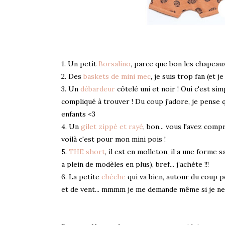
1. Un petit
Borsalino
, parce que bon les chapeaux 
2. Des
baskets de mini mec
, je suis trop fan (et je
3. Un
débardeur
côtelé uni et noir ! Oui c'est si
compliqué à trouver ! Du coup j'adore, je pense 
enfants <3
4. Un
gilet zippé et rayé
, bon... vous l'avez compr
voilà c'est pour mon mini pois !
5.
THE short
, il est en molleton, il a une forme s
a plein de modèles en plus), bref... j’achète !!!
6. La petite
chèche
qui va bien, autour du coup p
et de vent... mmmm je me demande même si je ne l