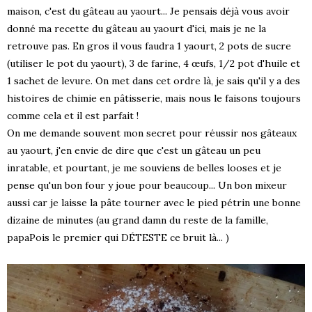
maison, c'est du gâteau au yaourt... Je pensais déjà vous avoir
donné ma recette du gâteau au yaourt d'ici, mais je ne la
retrouve pas. En gros il vous faudra 1 yaourt, 2 pots de sucre
(utiliser le pot du yaourt), 3 de farine, 4 œufs, 1/2 pot d'huile et
1 sachet de levure. On met dans cet ordre là, je sais qu'il y a des
histoires de chimie en pâtisserie, mais nous le faisons toujours
comme cela et il est parfait !
On me demande souvent mon secret pour réussir nos gâteaux
au yaourt, j'en envie de dire que c'est un gâteau un peu
inratable, et pourtant, je me souviens de belles looses et je
pense qu'un bon four y joue pour beaucoup... Un bon mixeur
aussi car je laisse la pâte tourner avec le pied pétrin une bonne
dizaine de minutes (au grand damn du reste de la famille,
papaPois le premier qui DÉTESTE ce bruit là... )