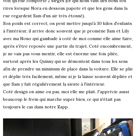
voit qu'elle comporte 2 sièges (ce qui nous vaut des bons fou
rires lorsque Nora en dessous papote et que les gens dans la
rue regardent Sam d'un air très étonné).
Son poids est correct, on peut mettre jusqu'à 30 kilos d'enfants
à l'intérieur, il arrive donc souvent que je promène Sam et Lily
avec ma Nono qui gambade à coté de moi comme elle aime faire,
après s'être reposée une partie du trajet. Coté encombrement,
je ne vais pas vous mentir, elle est énorme une fois pliée,
surtout après les Quinny qui se démontent dans tous les sens
afin de prendre un minimum de place dans la voiture. Elle se plie
et déplie très facilement, même si je la laisse souvent dépliée et
que Sam y fait régulièrement la sieste à l'intérieur.
Coté design on aime ou pas, moi elle me plait. J'apprécie aussi
beaucoup le frein qui marche super bien, ce qui n'était pas
toujours le cas dans notre Zapp.