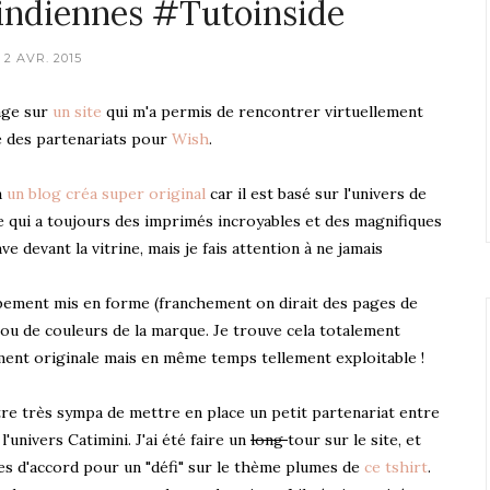
d'indiennes #Tutoinside
2 AVR. 2015
sage sur
un site
qui m'a permis de rencontrer virtuellement
e des partenariats pour
Wish
.
a
un blog créa super original
car il est basé sur l'univers de
e qui a toujours des imprimés incroyables et des magnifiques
 devant la vitrine, mais je fais attention à ne jamais
rbement mis en forme (franchement on dirait des pages de
é ou de couleurs de la marque. Je trouve cela totalement
ement originale mais en même temps tellement exploitable !
tre très sympa de mettre en place un petit partenariat entre
'univers Catimini. J'ai été faire un
long
tour sur le site, et
s d'accord pour un "défi" sur le thème plumes de
ce tshirt
.