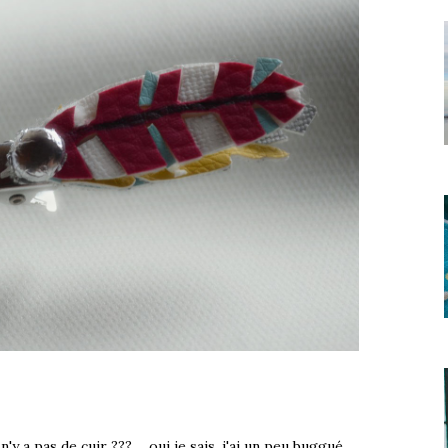
y a pas de cuir ??? ... oui je sais, j'ai un peu buggué...