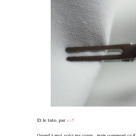
Et le tuto, par
ici
!
Quand à moi, voici ma copie... mais comment ça il n'