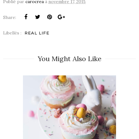
Publié par
carocrea
à
novembre 17, 2015
Share:
Libellés :
REAL LIFE
You Might Also Like