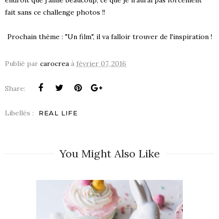
endroit que j'aime beaucoup, ce que je n'aurai pas forcément
fait sans ce challenge photos !!
Prochain thème : "Un film", il va falloir trouver de l'inspiration !
Publié par
carocrea
à
février 07, 2016
Share:
Libellés :
REAL LIFE
You Might Also Like