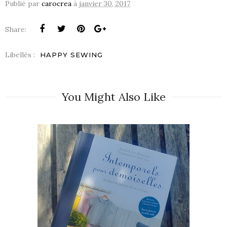
Publié par
carocrea
à
janvier 30, 2017
Share:
Libellés :
HAPPY SEWING
You Might Also Like